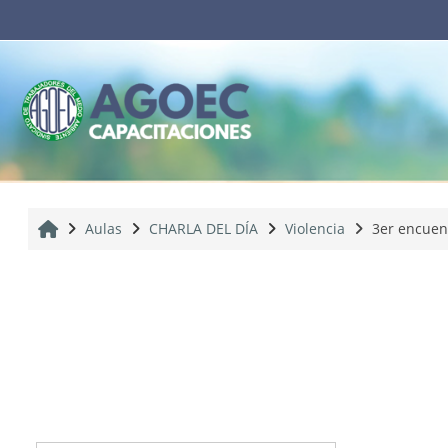
Salta al contenido principal
Inicio
Aulas
CHARLA DEL DÍA
Violencia
3er encuent
Diagrama de temas