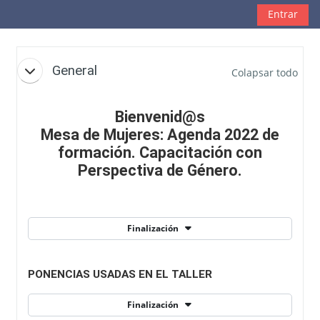
Salta al contenido principal
Entrar
Diagrama de temas
General
Colapsar todo
Bienvenid@s
Mesa de Mujeres: Agenda 2022 de
formación. Capacitación con
Perspectiva de Género.
Finalización
PONENCIAS USADAS EN EL TALLER
Finalización