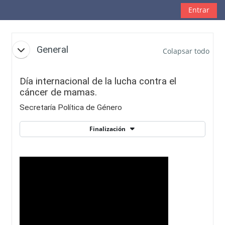
Salta al contenido principal
Entrar
Diagrama de temas
General
Colapsar todo
Día internacional de la lucha contra el
cáncer de mamas.
Secretaría Política de Género
Finalización