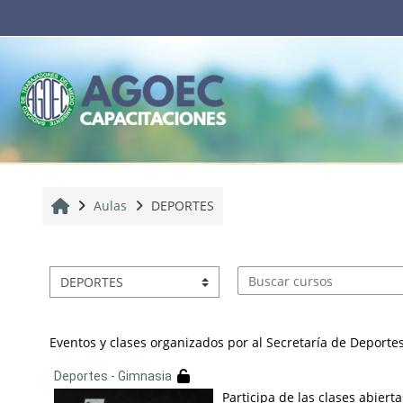
Salta al contenido principal
Inicio
Aulas
DEPORTES
Capacitaciones
Buscar cursos
Eventos y clases organizados por al Secretaría de Deport
Deportes - Gimnasia
Participa de las clases abiert